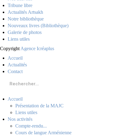
Tribune libre
Compte-rendu
Actualités Artsakh
Cours de langue Arménienne
Notre bibliothèque
Nos archives
QUEL DEVENIR POUR L'ARTSAKH ?
Nouveaux livres (Bibliothèque)
Institutions communautaires
Galerie de photos
Communiqués de la MAJC
Liens utiles
Analyses et audiovisuel
Presse
Copyright
Agence Icréaplus
Contribution de personnalités
Accueil
ONG
Actualités
Déclarations politiques et manifestations
Contact
Accueil
Présentation de la MAJC
Liens utiles
Nos activités
Compte-rendu...
Cours de langue Arménienne