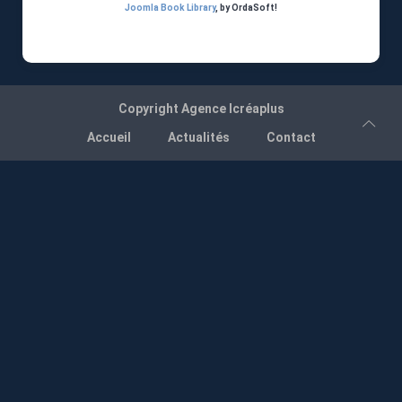
Joomla Book Library
, by OrdaSoft!
Copyright
Agence Icréaplus
Accueil
Actualités
Contact