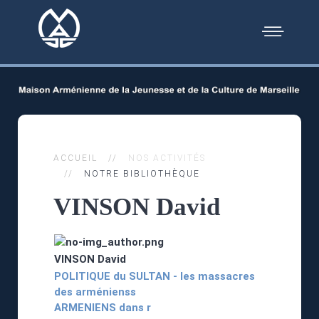
ACCUEIL
NOS ACTIVITÉS
NOTRE BIBLIOTHÈQUE
VINSON David
VINSON David
POLITIQUE du SULTAN - les massacres
des arménienss
ARMENIENS dans r