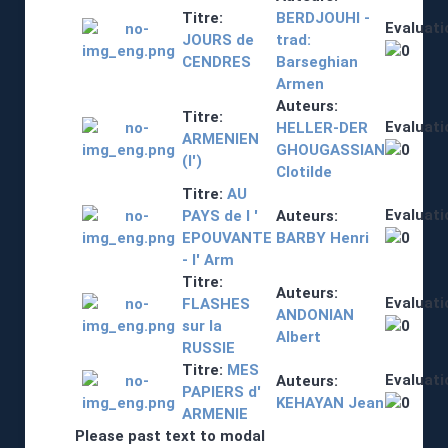
Titre:
BERDJOUHI -
Evaluati
JOURS de
trad:
CENDRES
Barseghian
Armen
Auteurs:
Titre:
Evaluati
HELLER-DER
ARMENIEN
GHOUGASSIAN
(l')
Clotilde
Titre:
AU
Evaluati
PAYS de l '
Auteurs:
EPOUVANTE
BARBY Henri
- l' Arm
Titre:
Auteurs:
Evaluati
FLASHES
ANDONIAN
sur la
Albert
RUSSIE
Titre:
MES
Evaluati
Auteurs:
PAPIERS d'
KEHAYAN Jean
ARMENIE
Please past text to modal