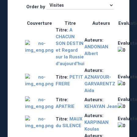
Order by
Couverture
Titre
Auteurs
Evaluat
Titre:
A
CHACUN
Auteurs:
Evaluati
SON DESTIN
ANDONIAN
et Regard
Albert
sur la Russie
d'aujourd'hui
Auteurs:
Evaluati
Titre:
PETIT
AZNAVOUR-
FRERE
GARVARENTZ
Aida
Evaluati
Titre:
Auteurs:
APATRIE
KEHAYAN Jean
Auteurs:
Evaluati
Titre:
MAUX
KARPINIAN
du SILENCE
Koulas
Auteurs: