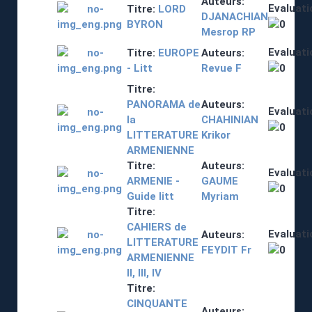
Auteurs:
Evaluati
Titre:
LORD
DJANACHIAN
BYRON
Mesrop RP
Evaluati
Titre:
EUROPE
Auteurs:
- Litt
Revue F
Titre:
PANORAMA de
Auteurs:
Evaluati
la
CHAHINIAN
LITTERATURE
Krikor
ARMENIENNE
Titre:
Auteurs:
Evaluati
ARMENIE -
GAUME
Guide litt
Myriam
Titre:
CAHIERS de
Evaluati
Auteurs:
LITTERATURE
FEYDIT Fr
ARMENIENNE
II, III, IV
Titre:
CINQUANTE
Auteurs: