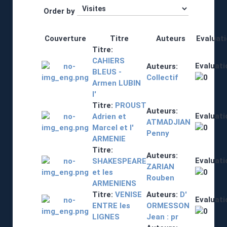
Order by
Couverture
Titre
Auteurs
Evaluat
Titre:
CAHIERS
Evaluati
Auteurs:
BLEUS -
Collectif
Armen LUBIN
l'
Titre:
PROUST
Auteurs:
Evaluati
Adrien et
ATMADJIAN
Marcel et l'
Penny
ARMENIE
Titre:
Auteurs:
Evaluati
SHAKESPEARE
ZARIAN
et les
Rouben
ARMENIENS
Titre:
VENISE
Auteurs:
D'
Evaluati
ENTRE les
ORMESSON
LIGNES
Jean : pr