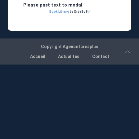
Please past text to modal
Book Library
, by OrdaSoft!
Copyright
Agence Icréaplus
Accueil
Actualités
Contact