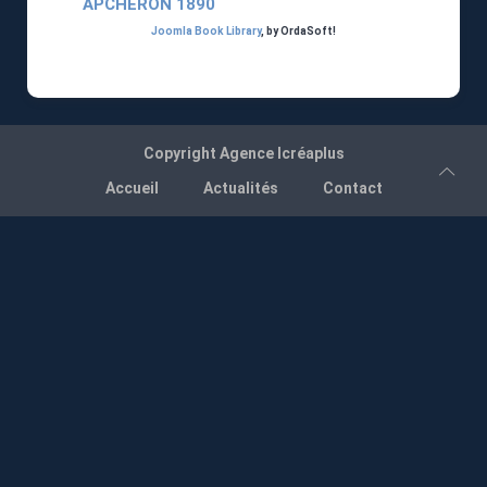
APCHERON 1890
Joomla Book Library
, by OrdaSoft!
Copyright
Agence Icréaplus
Accueil
Actualités
Contact