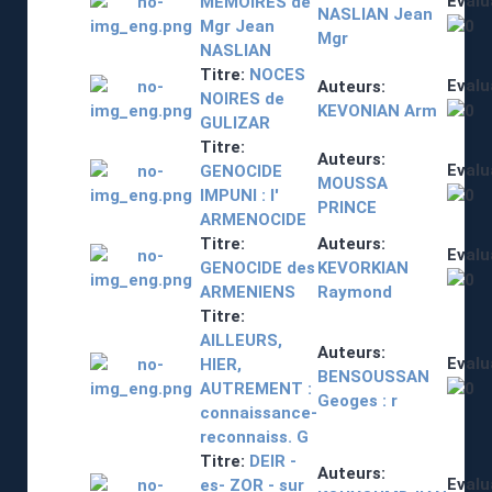
Evalu
MEMOIRES de
NASLIAN Jean
Mgr Jean
Mgr
NASLIAN
Titre:
NOCES
Evalu
Auteurs:
NOIRES de
KEVONIAN Arm
GULIZAR
Titre:
Auteurs:
Evalu
GENOCIDE
MOUSSA
IMPUNI : l'
PRINCE
ARMENOCIDE
Titre:
Auteurs:
Evalu
GENOCIDE des
KEVORKIAN
ARMENIENS
Raymond
Titre:
AILLEURS,
Auteurs:
Evalu
HIER,
BENSOUSSAN
AUTREMENT :
Geoges : r
connaissance-
reconnaiss. G
Titre:
DEIR -
Auteurs:
Evalu
es- ZOR - sur