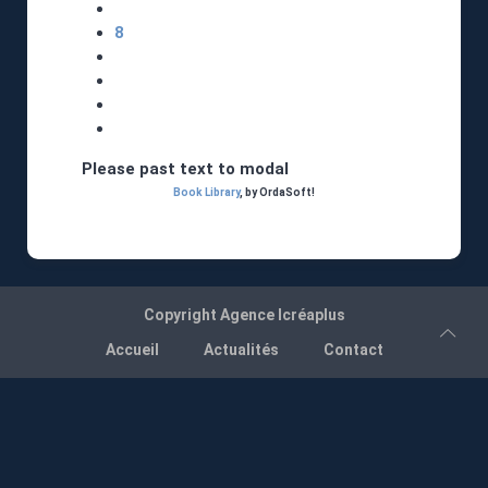
8
Please past text to modal
Book Library
, by OrdaSoft!
Copyright
Agence Icréaplus
Accueil
Actualités
Contact