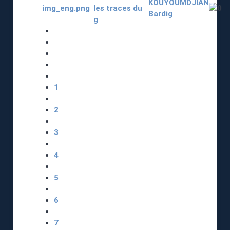
KOUYOUMDJIAN
les traces du
Bardig
g
1
2
3
4
5
6
7