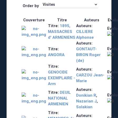
Order by
Couverture
Titre
Auteurs
Evalu
Titre:
1895,
Auteurs:
Evalu
MASSACRES
CILLIERE
d' ARMENIENS
Alphonse
Auteurs:
Evalu
Titre:
GONTAUT-
ANGORA
BIRON Roger
(de)
Titre:
Auteurs:
Evalu
GENOCIDE
CARZOU Jean-
EXEMPLAIRE -
Marie
Arm
Auteurs:
Titre:
DEUIL
Evalu
Donikian R
,
NATIONAL
Nazarian J
,
ARMENIEN
Solakian
Titre:
Auteurs: