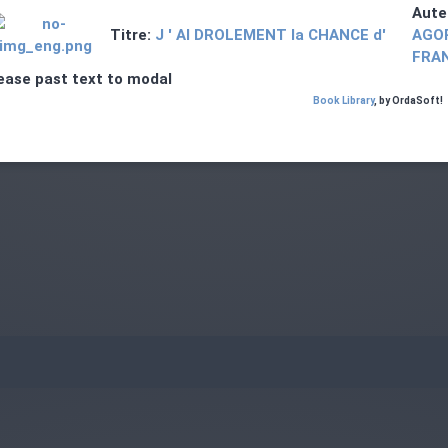
Aute
Titre:
J ' AI DROLEMENT la CHANCE d'
AGOP
FRAN
ease past text to modal
Book Library
, by OrdaSoft!