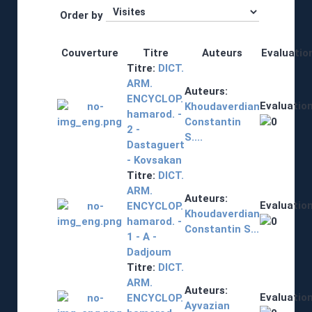
Order by
Couverture
Titre
Auteurs
Evaluatio
Titre:
DICT.
ARM.
Auteurs:
ENCYCLOP.
Evaluation
Khoudaverdian
hamarod. -
Constantin
2 -
S....
Dastaguert
- Kovsakan
Titre:
DICT.
ARM.
Auteurs:
Evaluation
ENCYCLOP.
Khoudaverdian
hamarod. -
Constantin S...
1 - A -
Dadjoum
Titre:
DICT.
ARM.
Auteurs:
Evaluation
ENCYCLOP.
Ayvazian