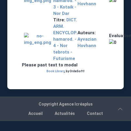
hamarod. -
Hovhann
3 - Kotaik -
Nor Dar
Titre:
DICT.
ARM.
ENCYCLOP.
Auteurs:
Evaluation
hamarod. -
Ayvazian
4 - Nor
Hovhann
tebrots -
Futurisme
Please past text to modal
Book Library
, by OrdaSoft!
Copyright
Agence Icréaplus
Accueil
Actualités
Contact