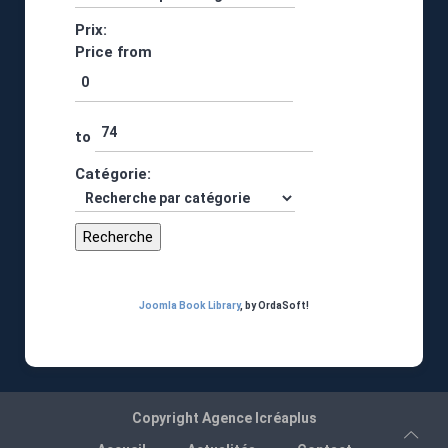
Prix:
Price from
to
Catégorie:
Joomla Book Library
, by OrdaSoft!
Copyright
Agence Icréaplus